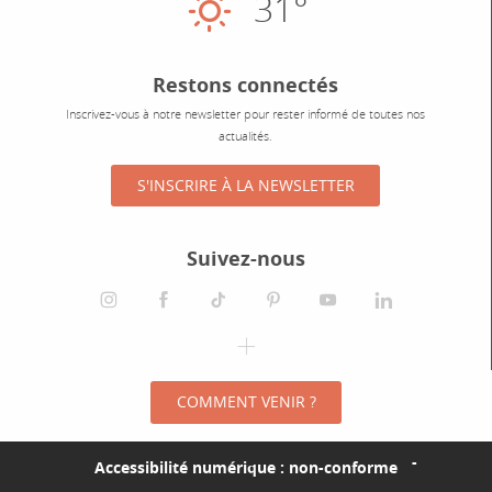
31°
Ensoleillé
Restons connectés
Inscrivez-vous à notre newsletter pour rester informé de toutes nos
actualités.
S'INSCRIRE À LA NEWSLETTER
Suivez-nous
instagram
facebook
tiktok
pinterest
youtube
linkedin
spotify
COMMENT VENIR ?
Accessibilité numérique : non-conforme