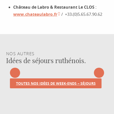
Château de Labro & Restaurant Le CLOS
:
www.chateaulabro.fr
/ +33.(0)5.65.67.90.62
NOS AUTRES
Idées de séjours ruthénois.
UN WEEK-END À PROXIMITÉ DE
MONTPELLIER : RODEZ
TOUTES NOS IDÉES DE WEEK-ENDS – SÉJOURS