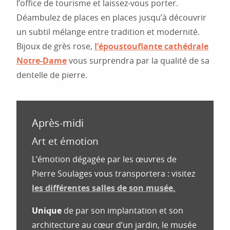
l’office de tourisme et laissez-vous porter.
Déambulez de places en places jusqu’à découvrir
un subtil mélange entre tradition et modernité.
Bijoux de grès rose,
l’époustouflante cathédrale
Notre-Dame
vous surprendra par la qualité de sa
dentelle de pierre.
Après-midi
Art et émotion
L’émotion dégagée par les œuvres de
Pierre Soulages vous transportera : visitez
les différentes salles de son musée
.
Unique
de par son implantation et son
architecture au cœur d’un jardin, le musée