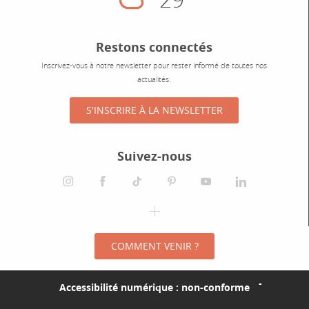
Nuageux
Restons connectés
Inscrivez-vous à notre newsletter pour rester informé de toutes nos
actualités.
S'INSCRIRE À LA NEWSLETTER
Suivez-nous
instagram
facebook
tiktok
pinterest
youtube
linkedin
spotify
COMMENT VENIR ?
Accessibilité numérique : non-conforme