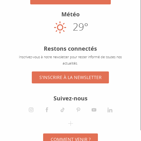
Météo
29°
Ensoleillé
Restons connectés
Inscrivez-vous à notre newsletter pour rester informé de toutes nos
actualités.
S'INSCRIRE À LA NEWSLETTER
Suivez-nous
instagram
facebook
tiktok
pinterest
youtube
linkedin
spotify
COMMENT VENIR ?