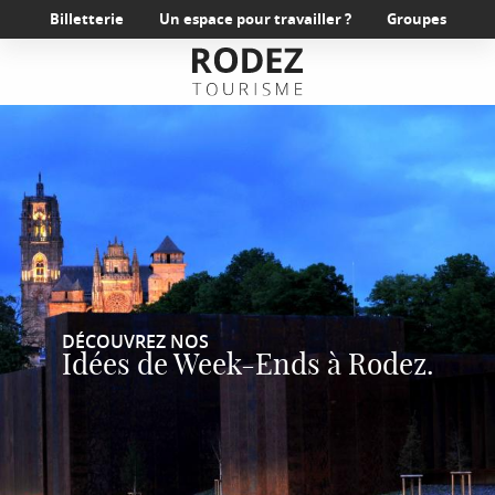
Aller
Billetterie
Un espace pour travailler ?
Groupes
au
contenu
principal
DÉCOUVREZ NOS
Idées de Week-Ends à Rodez.