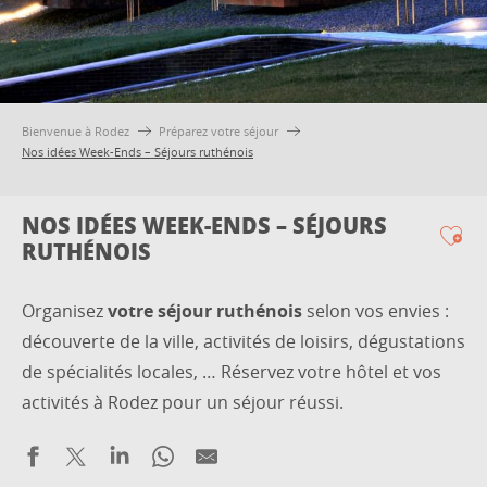
Bienvenue à Rodez
Préparez votre séjour
Nos idées Week-Ends – Séjours ruthénois
NOS IDÉES WEEK-ENDS – SÉJOURS
RUTHÉNOIS
Ajo
Organisez
votre séjour ruthénois
selon vos envies :
découverte de la ville, activités de loisirs, dégustations
de spécialités locales, … Réservez votre hôtel et vos
activités à Rodez pour un séjour réussi.