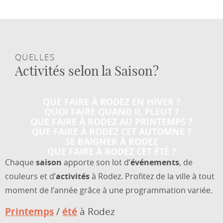
QUELLES
Activités selon la Saison?
QUE FAIRE À RODEZ EN HIVER ?
QUOI FAIRE QUAND IL PLEUT ?
QUE FAIRE À RODEZ AU PRINTEMPS ?
QUE FAIRE À RODEZ CET AUTOMNE ?
SE BAIGNER À RODEZ
QUE FAIRE À RODEZ CET ÉTÉ ?
Chaque
saison
apporte son lot d’
événements
, de
couleurs et d’
activités
à Rodez. Profitez de la ville à tout
moment de l’année grâce à une programmation variée.
Printemps
/
été
à Rodez