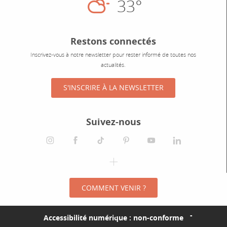
33°
Éclaircies
Restons connectés
Inscrivez-vous à notre newsletter pour rester informé de toutes nos
actualités.
S'INSCRIRE À LA NEWSLETTER
Suivez-nous
instagram
facebook
tiktok
pinterest
youtube
linkedin
spotify
COMMENT VENIR ?
Accessibilité numérique : non-conforme