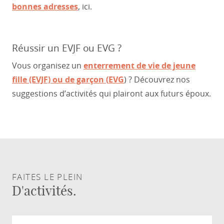
bonnes adresses
, ici.
OÙ SORTIR À RODEZ ENTRE AMIS ?
Réussir un EVJF ou EVG ?
Vous organisez un
enterrement de vie de jeune
fille
(EVJF) ou de garçon (
EVG
) ? Découvrez nos
suggestions d’activités qui plairont aux futurs époux.
ORGANISEZ UN EVJF/EVG À RODEZ
FAITES LE PLEIN
D'activités.