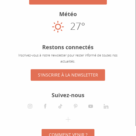
Météo
27°
Ensoleillé
Restons connectés
Inscrivez-vous à notre newsletter pour rester informé de toutes nos
actualités.
S'INSCRIRE À LA NEWSLETTER
Suivez-nous
instagram
facebook
tiktok
pinterest
youtube
linkedin
spotify
COMMENT VENIR ?