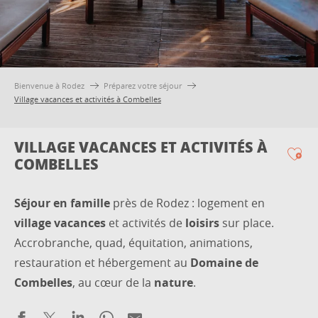
Bienvenue à Rodez
Préparez votre séjour
Village vacances et activités à Combelles
VILLAGE VACANCES ET ACTIVITÉS À
COMBELLES
Ajo
Séjour en famille
près de Rodez : logement en
village vacances
et activités de
loisirs
sur place.
Accrobranche, quad, équitation, animations,
restauration et hébergement au
Domaine de
Combelles
, au cœur de la
nature
.