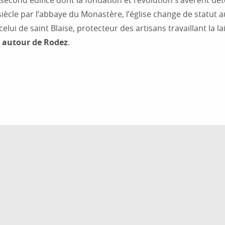
 second édifice dont la fondation et l’évolution s’avèrent
cle par l’abbaye du Monastère, l’église change de statut au 
elui de saint Blaise, protecteur des artisans travaillant la 
ée autour de Rodez
.