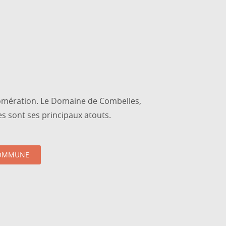
outer aux favoris
mération. Le Domaine de Combelles,
es sont ses principaux atouts.
COMMUNE