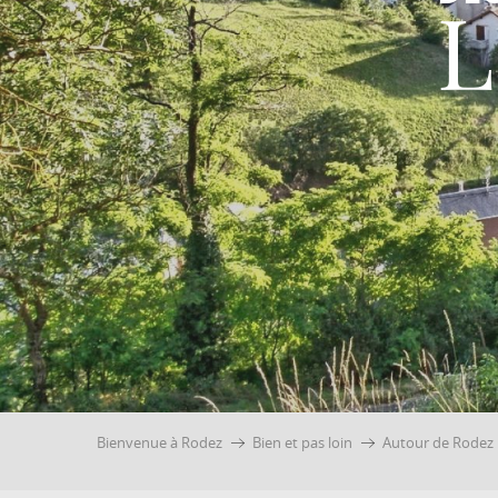
L
Bienvenue à Rodez
Bien et pas loin
Autour de Rodez