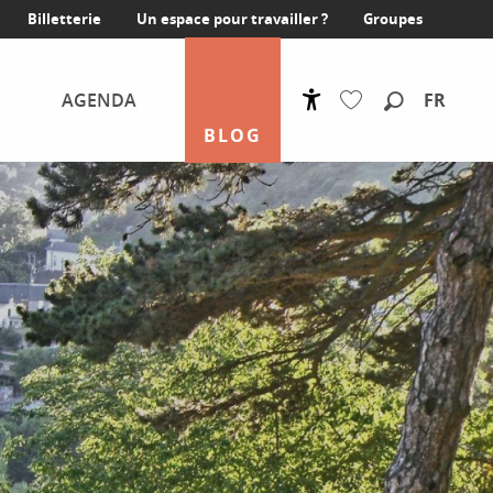
Billetterie
Un espace pour travailler ?
Groupes
FR
AGENDA
Accessibilité
Recherche
BLOG
Voir les favoris