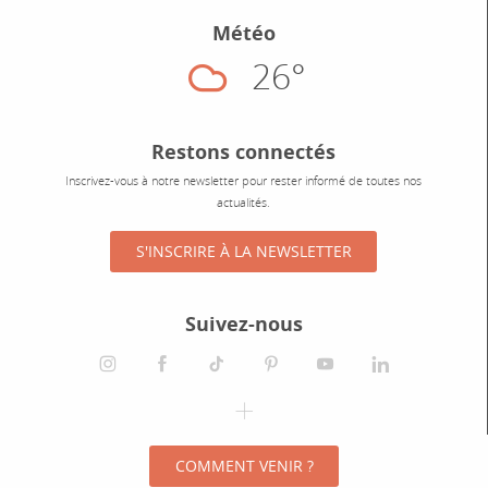
Météo
26°
Nuageux
Restons connectés
Inscrivez-vous à notre newsletter pour rester informé de toutes nos
actualités.
S'INSCRIRE À LA NEWSLETTER
Suivez-nous
instagram
facebook
tiktok
pinterest
youtube
linkedin
spotify
COMMENT VENIR ?