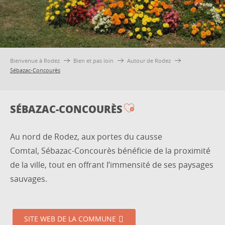
Bienvenue à Rodez
Bien et pas loin
Autour de Rodez
Sébazac-Concourès
SÉBAZAC-CONCOURÈS
Ajouter aux favo
Au nord de Rodez, aux portes du causse
Comtal,
Sébazac-Concourès
bénéficie de la proximité
de la ville, tout en offrant l’immensité de ses paysages
sauvages.
SITE WEB DE LA COMMUNE