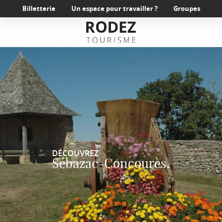
Aller
Billetterie
Un espace pour travailler ?
Groupes
au
contenu
principal
DÉCOUVREZ
Sébazac-Concourès.