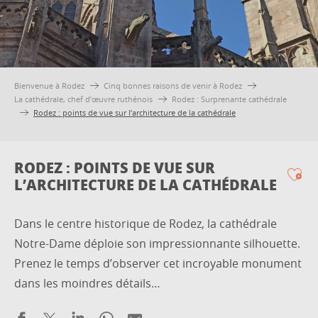
Bienvenue à Rodez
Cinq bonnes raisons de venir à Rodez
La cathédrale, chef d’œuvre ruthénois
Rodez : Surprenante cathédrale
Rodez : points de vue sur l’architecture de la cathédrale
RODEZ : POINTS DE VUE SUR
L’ARCHITECTURE DE LA CATHÉDRALE
Ajo
Dans le centre historique de Rodez, la cathédrale
Notre-Dame déploie son impressionnante silhouette.
Prenez le temps d’observer cet incroyable monument
dans les moindres détails…