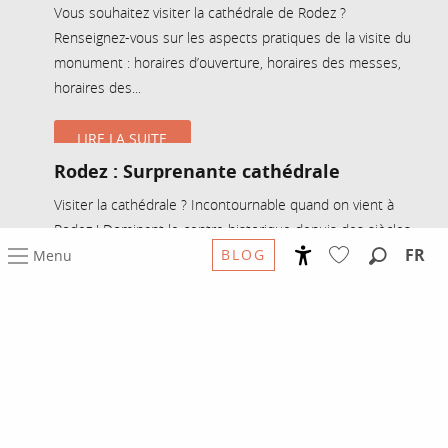
Vous souhaitez visiter la cathédrale de Rodez ?
Renseignez-vous sur les aspects pratiques de la visite du
monument : horaires d’ouverture, horaires des messes,
horaires des...
LIRE LA SUITE
Rodez : Surprenante cathédrale
Visiter la cathédrale ? Incontournable quand on vient à
Rodez ! Dominant le centre historique depuis des siècles,
FR
cet impressionnant monument réserve bien des
BLOG
Menu
Accessibilité
Recherc
surprises....
Voir les favoris
LIRE LA SUITE
LE CENTRE HISTORIQUE DE RODEZ