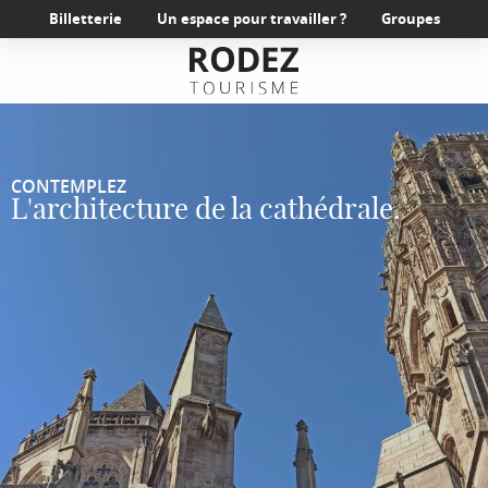
Aller
Billetterie
Un espace pour travailler ?
Groupes
au
contenu
principal
CONTEMPLEZ
L'architecture de la cathédrale.