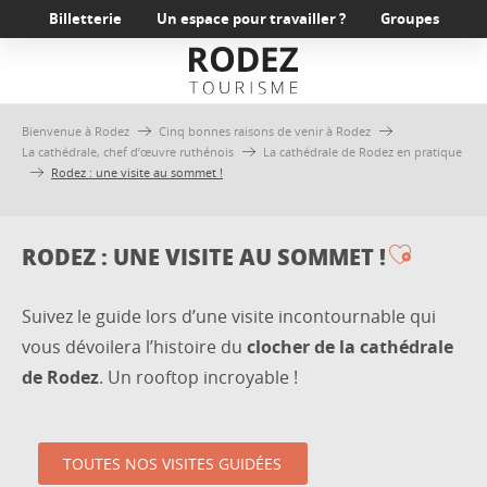
Aller
Billetterie
Un espace pour travailler ?
Groupes
au
contenu
principal
Bienvenue à Rodez
Cinq bonnes raisons de venir à Rodez
La cathédrale, chef d’œuvre ruthénois
La cathédrale de Rodez en pratique
Rodez : une visite au sommet !
RODEZ : UNE VISITE AU SOMMET !
Ajouter
Suivez le guide lors d’une visite incontournable qui
vous dévoilera l’histoire du
clocher de la cathédrale
de Rodez
. Un rooftop incroyable !
TOUTES NOS VISITES GUIDÉES