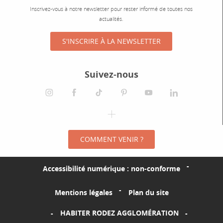
Inscrivez-vous à notre newsletter pour rester informé de toutes nos
actualités.
S'INSCRIRE À LA NEWSLETTER
Suivez-nous
instagram
facebook
tiktok
pinterest
youtube
linkedin
spotify
COMMENT VENIR ?
Accessibilité numérique : non-conforme
Mentions légales
Plan du site
HABITER RODEZ AGGLOMÉRATION