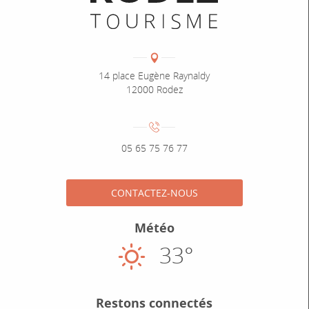
Coordonnées
Adresse :
14 place Eugène Raynaldy
12000 Rodez
Numéro de téléphone :
05 65 75 76 77
CONTACTEZ-NOUS
Météo
33°
Ensoleillé
Restons connectés