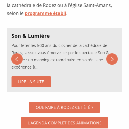
la cathédrale de Rodez ou à l’église Saint-Amans,
selon le
programme établi
.
Son & Lumière
Pour fêter les 500 ans du clocher de la cathédrale de
D
Rodez, laissez-vous émerveiller par le spectacle Son &
c
lumière : un mapping extraordinaire en soirée. Une
d
expérience à...
v
LIRE LA SUITE
QUE FAIRE À RODEZ CET ÉTÉ ?
L'AGENDA COMPLET DES ANIMATIONS