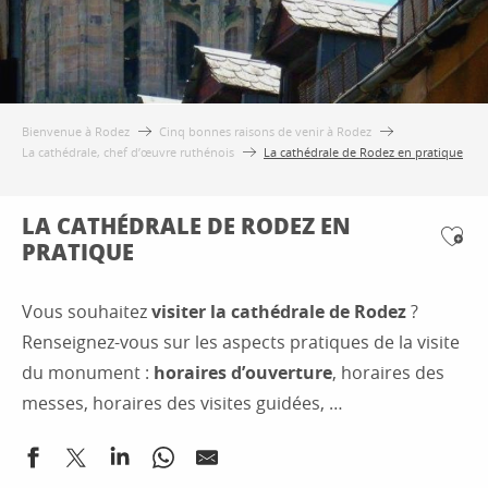
Bienvenue à Rodez
Cinq bonnes raisons de venir à Rodez
La cathédrale, chef d’œuvre ruthénois
La cathédrale de Rodez en pratique
LA CATHÉDRALE DE RODEZ EN
PRATIQUE
Ajo
Vous souhaitez
visiter la cathédrale de Rodez
?
Renseignez-vous sur les aspects pratiques de la visite
du monument :
horaires d’ouverture
, horaires des
messes, horaires des visites guidées, …