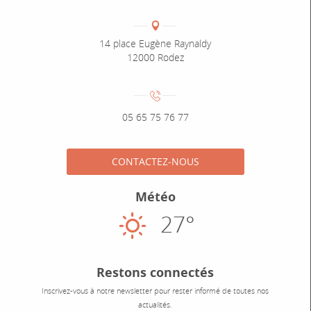
Coordonnées
Adresse :
14 place Eugène Raynaldy
12000 Rodez
Numéro de téléphone :
05 65 75 76 77
CONTACTEZ-NOUS
Météo
27°
Ensoleillé
Restons connectés
Inscrivez-vous à notre newsletter pour rester informé de toutes nos
actualités.