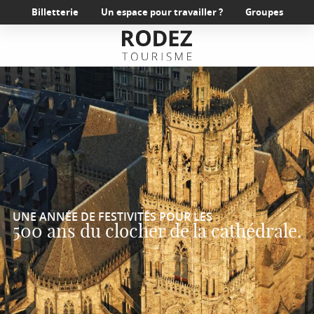
Aller
Billetterie
Un espace pour travailler ?
Groupes
au
contenu
principal
UNE ANNÉE DE FESTIVITÉS POUR LES
500 ans du clocher de la cathédrale.