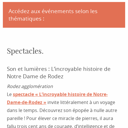
Accédez aux événements selon les
thématiques :
Spectacles
Spectacles.
Créations
Expositions
Son et lumières : L’incroyable histoire de
Notre Dame de Rodez
Concerts d’orgue
Rodez agglomération
Conférences
Le
spectacle « L’incroyable histoire de Notre-
Théâtre
Dame-de-Rodez »
invite littéralement à un voyage
dans le temps. Découvrez son épopée à nulle autre
Spectacles de rue
pareille ! Pour élever ce miracle de pierres, il aura
Visites
fallu trois cent ans de courage, d’intelligence et de