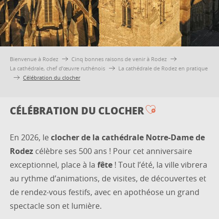
Bienvenue à Rodez
Cinq bonnes raisons de venir à Rodez
La cathédrale, chef d’œuvre ruthénois
La cathédrale de Rodez en pratique
Célébration du clocher
CÉLÉBRATION DU CLOCHER
Ajouter aux 
En 2026, le
clocher de la cathédrale Notre-Dame de
Rodez
célèbre ses 500 ans ! Pour cet anniversaire
exceptionnel, place à la
fête
! Tout l’été, la ville vibrera
au rythme d’animations, de visites, de découvertes et
de rendez-vous festifs, avec en apothéose un grand
spectacle son et lumière.