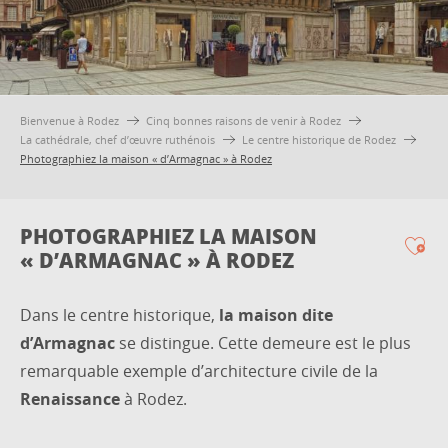
Bienvenue à Rodez
Cinq bonnes raisons de venir à Rodez
La cathédrale, chef d’œuvre ruthénois
Le centre historique de Rodez
Photographiez la maison « d’Armagnac » à Rodez
PHOTOGRAPHIEZ LA MAISON
« D’ARMAGNAC » À RODEZ
Ajo
Dans le centre historique,
la maison dite
d’Armagnac
se distingue. Cette demeure est le plus
remarquable exemple d’architecture civile de la
Renaissance
à Rodez.