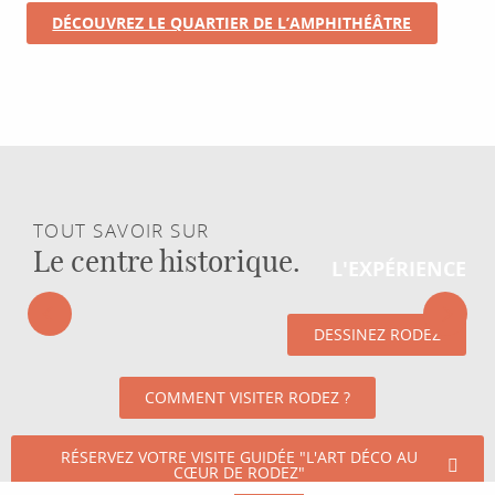
qui
DÉCOUVREZ LE QUARTIER DE L’AMPHITHÉÂTRE
ont
séjourné
dans
ce
lieu.
A
l’hôtel
Mercure,
Venise
TOUT SAVOIR SUR
s’affiche
Le centre historique.
L'EXPÉRIENCE
à
même
les
FAITES UNE PAUSE SUR LA PLACE DE LA CITÉ
DESSINEZ RODEZ
murs.
Au
café
COMMENT VISITER RODEZ ?
Broussy,
une
RÉSERVEZ VOTRE VISITE GUIDÉE "L'ART DÉCO AU
imposante
CŒUR DE RODEZ"
marquise