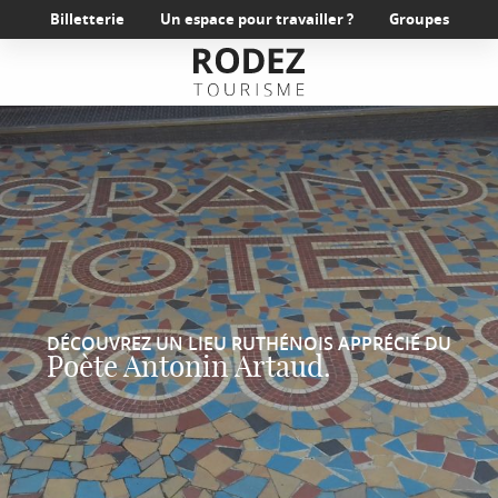
Aller
Billetterie
Un espace pour travailler ?
Groupes
au
contenu
principal
DÉCOUVREZ UN LIEU RUTHÉNOIS APPRÉCIÉ DU
Poète Antonin Artaud.