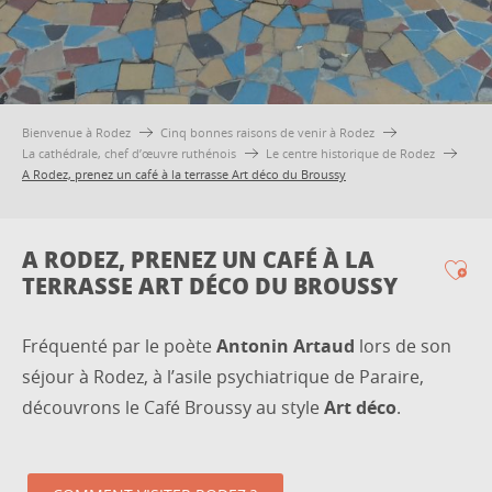
Bienvenue à Rodez
Cinq bonnes raisons de venir à Rodez
La cathédrale, chef d’œuvre ruthénois
Le centre historique de Rodez
A Rodez, prenez un café à la terrasse Art déco du Broussy
A RODEZ, PRENEZ UN CAFÉ À LA
TERRASSE ART DÉCO DU BROUSSY
Ajo
Fréquenté par le poète
Antonin Artaud
lors de son
séjour à Rodez, à l’asile psychiatrique de Paraire,
découvrons le Café Broussy au style
Art déco
.