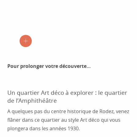
Ce
qu’on
dira
aux
Pour prolonger votre découverte…
amis :
Charles
Trenet
ou
Un quartier Art déco à explorer : le quartier
Sacha
de l’Amphithéâtre
Distel
sont
A quelques pas du centre historique de Rodez, venez
quelques
flâner dans ce quartier au style Art déco qui vous
unes
plongera dans les années 1930.
des
personnalités