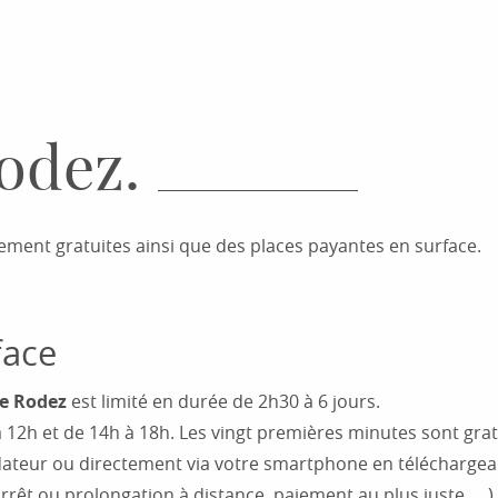
odez.
ement gratuites ainsi que des places payantes en surface.
face
de Rodez
est limité en durée de 2h30 à 6 jours.
 12h et de 14h à 18h. Les vingt premières minutes sont grat
rodateur ou directement via votre smartphone en téléchargean
rrêt ou prolongation à distance, paiement au plus juste, …).