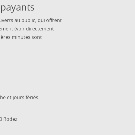
 payants
erts au public, qui offrent
nement (voir directement
mières minutes sont
e et jours fériés.
00 Rodez