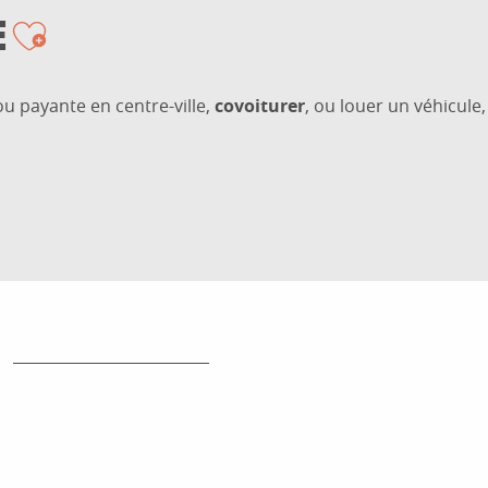
E
Ajouter aux favor
ou payante en centre-ville,
covoiturer
, ou louer un véhicule