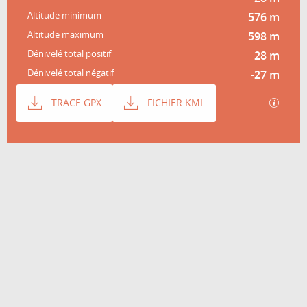
Altitude minimum
576 m
Altitude maximum
598 m
Dénivelé total positif
28 m
Dénivelé total négatif
-27 m
Documentation
SECTI
TRACE GPX
FICHIER KML
Dénivelé
28 m de Dénivelé