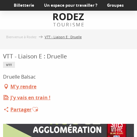
Aller
Billetterie
Un espace pour travailler ?
Groupes
au
contenu
principal
Bienvenue à Rodez
VTT - Liaison E : Druelle
VTT - Liaison E : Druelle
VTT
Druelle Balsac
M'y rendre
J'y vais en train !
Ajouter aux favoris
Partager