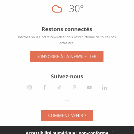
30°
Nuageux
Restons connectés
Inscrivez-vous à notre newsletter pour rester informé de toutes nos
actualités.
S'INSCRIRE À LA NEWSLETTER
Suivez-nous
instagram
facebook
tiktok
pinterest
youtube
linkedin
spotify
COMMENT VENIR ?
Accessibilité numérique : non-conforme