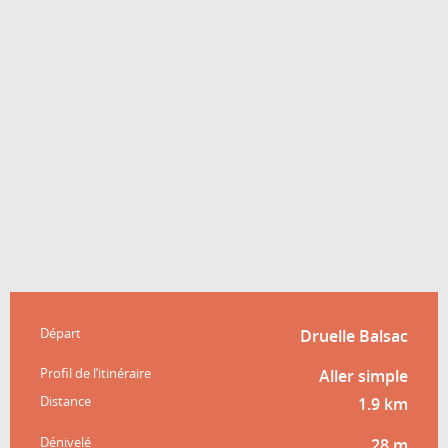
Informations pratiques
Départ
Druelle Balsac
Profil de l’itinéraire
Aller simple
Distance
1.9 km
Dénivelé
28 m