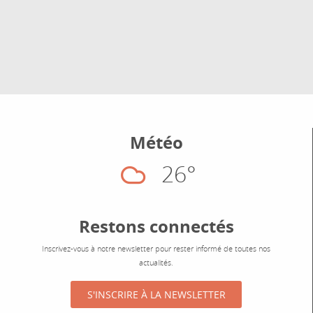
Météo
26°
Nuageux
Restons connectés
Inscrivez-vous à notre newsletter pour rester informé de toutes nos
actualités.
S'INSCRIRE À LA NEWSLETTER