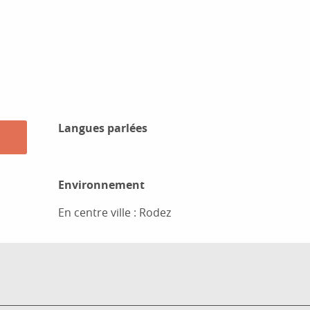
Langues parlées
Langues parlées
Environnement
Environnement
En centre ville :
Rodez