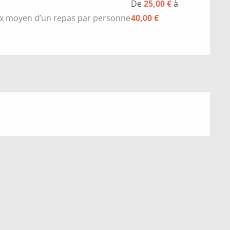
De
25,00 €
à
rix moyen d’un repas par personne
40,00 €