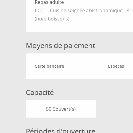
Tarifs 2026
Repas adulte
€€€ — Cuisine soignée / bistronomique - P
(hors boissons).
Moyens de paiement
Carte bancaire
Espèces
Capacité
50 Couvert(s)
Périodes d'ouverture