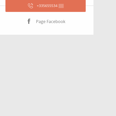
+335655534
▒▒
Page Facebook