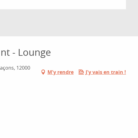
nt - Lounge
Maçons, 12000
M'y rendre
J'y vais en train !