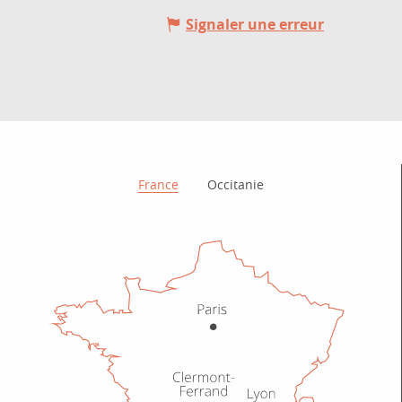
Signaler une erreur
Comment venir ?
France
Occitanie