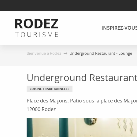
Aller
au
contenu
INSPIREZ-VOU
principal
Bienvenue à Rodez
Underground Restaurant - Lounge
Underground Restaurant
CUISINE TRADITIONNELLE
Place des Maçons, Patio sous la place des Maço
12000 Rodez