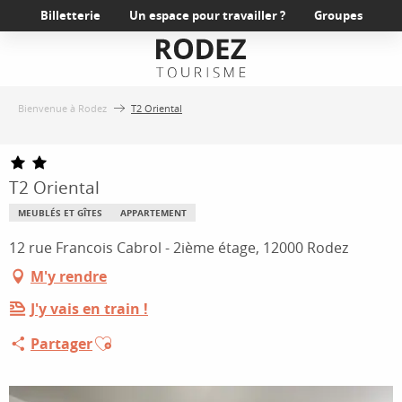
Aller
Billetterie
Un espace pour travailler ?
Groupes
au
contenu
principal
Bienvenue à Rodez
T2 Oriental
T2 Oriental
MEUBLÉS ET GÎTES
APPARTEMENT
12 rue Francois Cabrol - 2ième étage, 12000 Rodez
M'y rendre
J'y vais en train !
Ajouter aux favoris
Partager