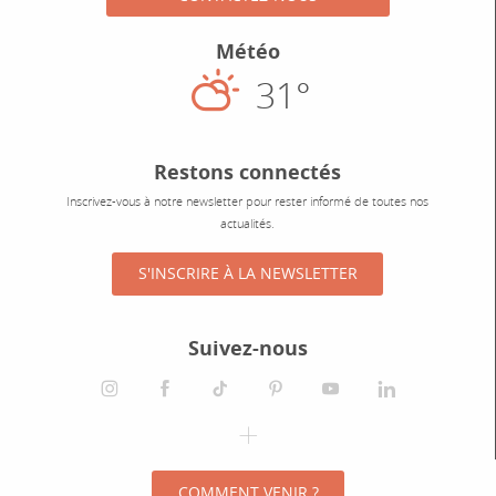
Météo
31°
Éclaircies
Restons connectés
Inscrivez-vous à notre newsletter pour rester informé de toutes nos
actualités.
S'INSCRIRE À LA NEWSLETTER
Suivez-nous
instagram
facebook
tiktok
pinterest
youtube
linkedin
spotify
COMMENT VENIR ?