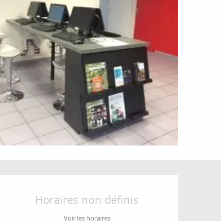
Ouverture et coordonné
Horaires non définis
Voir les horaires