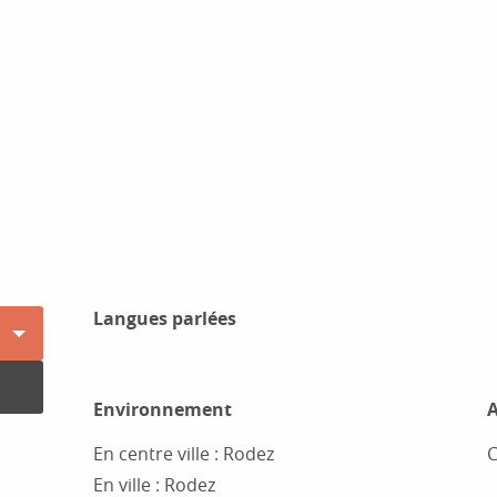
Langues parlées
Langues parlées
Environnement
Environnement
A
A
En centre ville :
Rodez
C
En ville :
Rodez