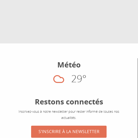
Météo
29°
Nuageux
Restons connectés
Inscrivez-vous à notre newsletter pour rester informé de toutes nos
actualités.
S'INSCRIRE À LA NEWSLETTER