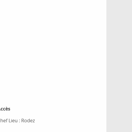
ccès
ccès
hef Lieu : Rodez