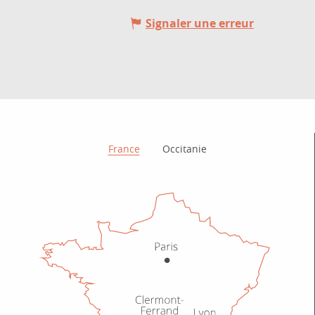
Signaler une erreur
Comment venir ?
France
Occitanie