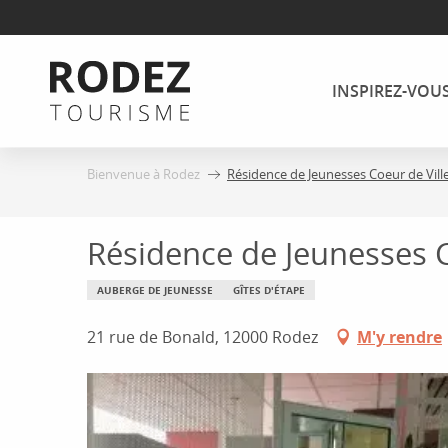
Aller
au
contenu
INSPIREZ-VOU
principal
Bienvenue à Rodez
Résidence de Jeunesses Coeur de Vill
Résidence de Jeunesses C
AUBERGE DE JEUNESSE
GÎTES D'ÉTAPE
21 rue de Bonald, 12000 Rodez
M'y rendre