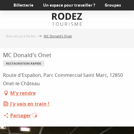
Aller
Billetterie
Un espace pour travailler ?
Groupes
au
contenu
principal
Bienvenue à Rodez
MC Donald's Onet
MC Donald's Onet
RESTAURATION RAPIDE
Route d'Espalion, Parc Commercial Saint Marc, 12850
Onet-le-Château
M'y rendre
J'y vais en train !
Ajouter aux favoris
Partager