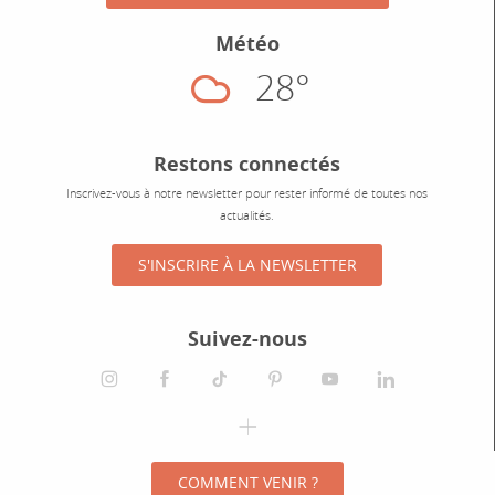
Météo
28°
Nuageux
Restons connectés
Inscrivez-vous à notre newsletter pour rester informé de toutes nos
actualités.
S'INSCRIRE À LA NEWSLETTER
Suivez-nous
instagram
facebook
tiktok
pinterest
youtube
linkedin
spotify
COMMENT VENIR ?