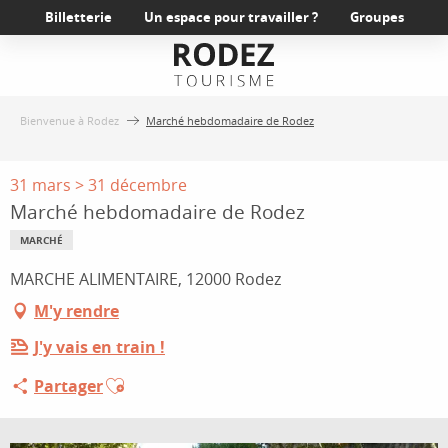
Aller
Billetterie
Un espace pour travailler ?
Groupes
au
contenu
principal
Bienvenue à Rodez
Marché hebdomadaire de Rodez
31 mars > 31 décembre
Marché hebdomadaire de Rodez
MARCHÉ
MARCHE ALIMENTAIRE, 12000 Rodez
M'y rendre
J'y vais en train !
Ajouter aux favoris
Partager