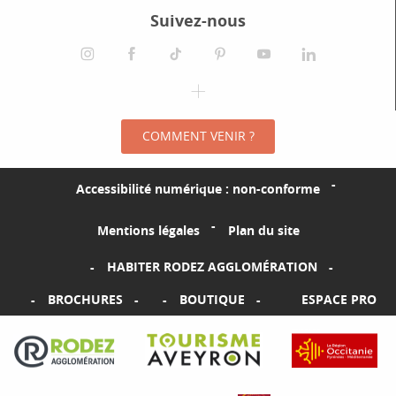
Suivez-nous
SAMEDI 21 MARS 2026
instagram
facebook
tiktok
pinterest
youtube
linkedin
MERCREDI 25 MARS 2026
spotify
VENDREDI 27 MARS 2026
COMMENT VENIR ?
SAMEDI 28 MARS 2026
Accessibilité numérique : non-conforme
Mentions légales
Plan du site
HABITER RODEZ AGGLOMÉRATION
BROCHURES
BOUTIQUE
ESPACE PRO
Visiter le site Rodez Agglomération
Visiter le site Tourisme Aveyron
Visiter le sit