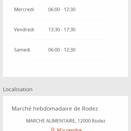
VENDREDI 9 JANVIER 2026
Mercredi
06:00 - 12:30
SAMEDI 10 JANVIER 2026
Vendredi
13:30 - 17:30
MERCREDI 14 JANVIER 2026
Samedi
06:00 - 12:30
VENDREDI 16 JANVIER 2026
SAMEDI 17 JANVIER 2026
Localisation
MERCREDI 21 JANVIER 2026
VENDREDI 23 JANVIER 2026
Marché hebdomadaire de Rodez
MARCHE ALIMENTAIRE, 12000 Rodez
SAMEDI 24 JANVIER 2026
M'y rendre