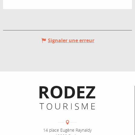
SAMEDI 14 FÉVRIER 2026
MERCREDI 18 FÉVRIER 2026
Signaler une erreur
VENDREDI 20 FÉVRIER 2026
SAMEDI 21 FÉVRIER 2026
MERCREDI 25 FÉVRIER 2026
Informations pratiques
VENDREDI 27 FÉVRIER 2026
SAMEDI 28 FÉVRIER 2026
Coordonnées
Adresse :
14 place Eugène Raynaldy