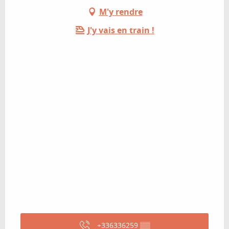
M'y rendre
J'y vais en train !
+336336259
▒▒