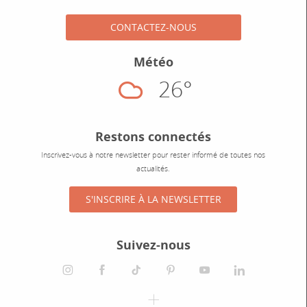
CONTACTEZ-NOUS
Météo
26°
Nuageux
Restons connectés
Inscrivez-vous à notre newsletter pour rester informé de toutes nos
actualités.
S'INSCRIRE À LA NEWSLETTER
Suivez-nous
instagram
facebook
tiktok
pinterest
youtube
linkedin
spotify