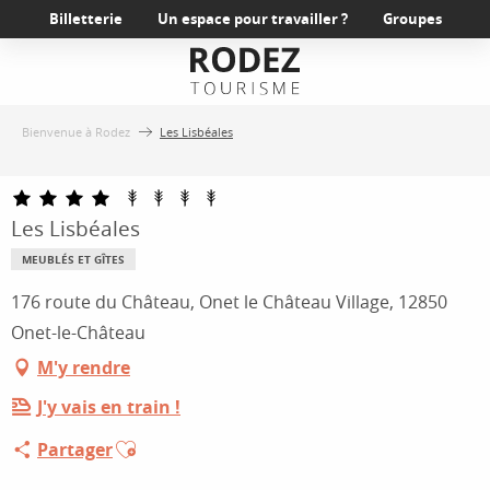
Aller
Billetterie
Un espace pour travailler ?
Groupes
au
contenu
principal
Bienvenue à Rodez
Les Lisbéales
Les Lisbéales
MEUBLÉS ET GÎTES
176 route du Château, Onet le Château Village, 12850
Onet-le-Château
M'y rendre
J'y vais en train !
Ajouter aux favoris
Partager