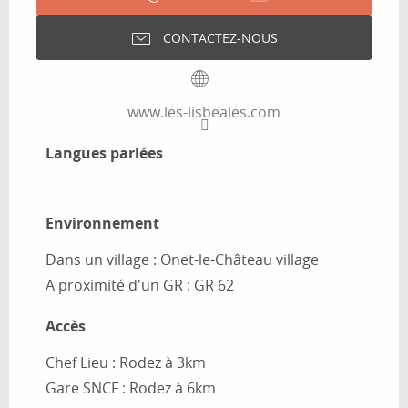
CONTACTEZ-NOUS
www.les-lisbeales.com
Langues parlées
Langues parlées
Environnement
Environnement
Dans un village :
Onet-le-Château village
A proximité d'un GR :
GR 62
Accès
Accès
Chef Lieu : Rodez à 3km
Gare SNCF : Rodez à 6km