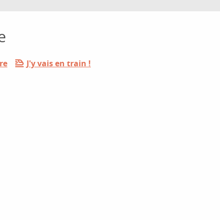
e
re
J'y vais en train !