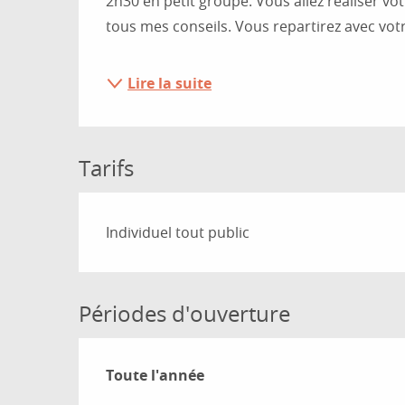
2h30 en petit groupe. Vous allez réaliser vo
tous mes conseils. Vous repartirez avec votr
Lire la suite
Tarifs
Tarifs 2026
Individuel tout public
Périodes d'ouverture
Toute l'année
Toute l'année