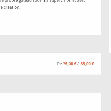
tre propre gâteau sous ma supervision et avec 
e création. 
De
75,00 €
à
85,00 €