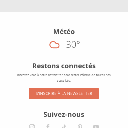
Météo
30°
Nuageux
Restons connectés
Inscrivez-vous à notre newsletter pour rester informé de toutes nos
actualités.
S'INSCRIRE À LA NEWSLETTER
Suivez-nous
instagram
facebook
tiktok
pinterest
youtube