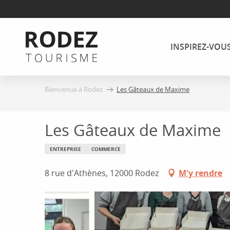
Aller
au
contenu
INSPIREZ-VOU
principal
Bienvenue à Rodez
Les Gâteaux de Maxime
Les Gâteaux de Maxime
ENTREPRISE
COMMERCE
8 rue d'Athènes, 12000 Rodez
M'y rendre