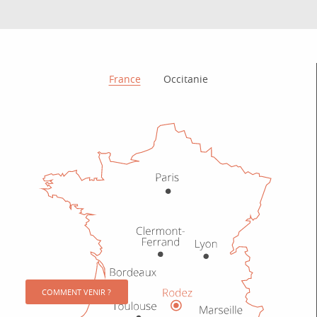
Comment venir ?
France
Occitanie
COMMENT VENIR ?