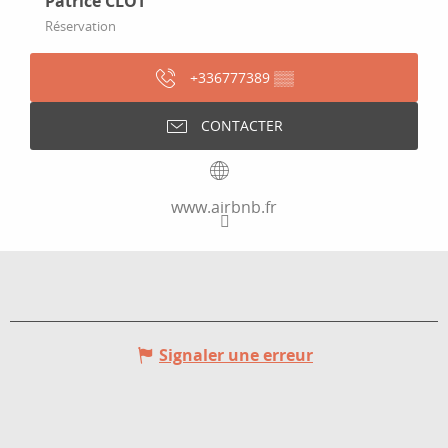
Patrice CLOT
Réservation
+336777389
▒▒
CONTACTER
www.airbnb.fr
Signaler une erreur