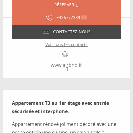
RÉSERVER
+336777389
▒▒
CONTACTEZ-NOUS
Voir tous les contacts
www.airbnb.fr
Description
Appartement T3 au 1er étage avec entrée 
sécurisée et interphone.
Appartement rénové joliment décoré avec une 
petite entrée une cuisine, un salon salle à 