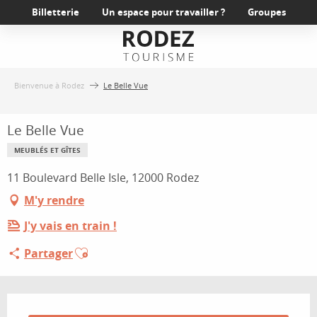
Aller
Billetterie
Un espace pour travailler ?
Groupes
au
contenu
principal
Bienvenue à Rodez
Le Belle Vue
Le Belle Vue
MEUBLÉS ET GÎTES
11 Boulevard Belle Isle, 12000 Rodez
M'y rendre
J'y vais en train !
Ajouter aux favoris
Partager
Ouverture et coordonnées