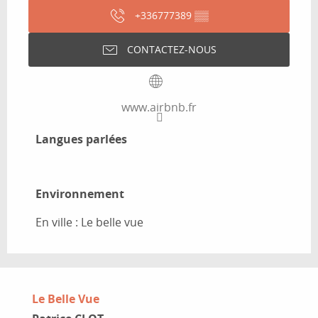
+336777389
▒▒
CONTACTEZ-NOUS
www.airbnb.fr
Langues parlées
Langues parlées
Environnement
Environnement
En ville :
Le belle vue
Le Belle Vue