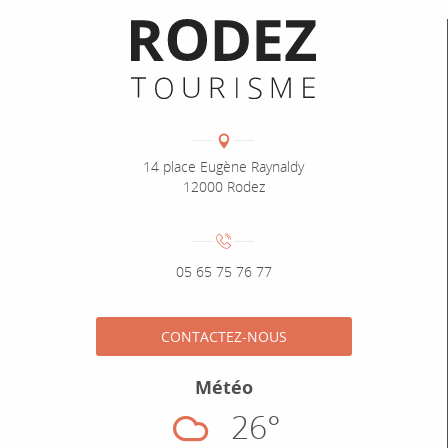
Informations pratiques
Coordonnées
Adresse :
14 place Eugène Raynaldy
12000 Rodez
Numéro de téléphone :
05 65 75 76 77
CONTACTEZ-NOUS
Météo
26°
Nuageux