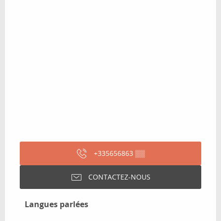
+335656863
▒▒
CONTACTEZ-NOUS
Langues parlées
Langues parlées