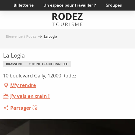
Aller
Billetterie
Un espace pour travailler ?
Groupes
au
contenu
principal
Bienvenue à Rodez
La Logia
La Logia
BRASSERIE
CUISINE TRADITIONNELLE
10 boulevard Gally, 12000 Rodez
M'y rendre
J'y vais en train !
Ajouter aux favoris
Partager