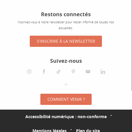
Restons connectés
Inscrivez-vous à notre newsletter pour rester informé de toutes nos
actualités.
S'INSCRIRE À LA NEWSLETTER
Suivez-nous
instagram
facebook
tiktok
pinterest
youtube
linkedin
spotify
COMMENT VENIR ?
Accessibilité numérique : non-conforme
Mentions légales
Plan du site