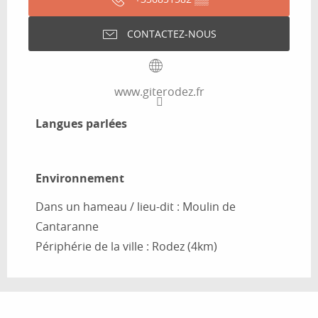
CONTACTEZ-NOUS
www.giterodez.fr
Langues parlées
Langues parlées
Environnement
Environnement
Dans un hameau / lieu-dit :
Moulin de
Cantaranne
Périphérie de la ville :
Rodez
(4km)