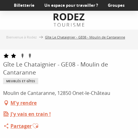
Aller
Billetterie
Un espace pour travailler ?
Groupes
au
contenu
principal
Bienvenue à Rodez
Gîte Le Chataignier - GE08 - Moulin de Cantaranne
Gîte Le Chataignier - GE08 - Moulin de
Cantaranne
MEUBLÉS ET GÎTES
Moulin de Cantaranne, 12850 Onet-le-Château
M'y rendre
J'y vais en train !
Ajouter aux favoris
Partager