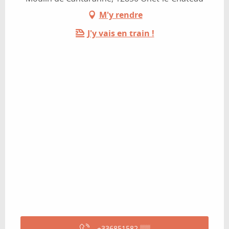
M'y rendre
J'y vais en train !
+336851582
▒▒