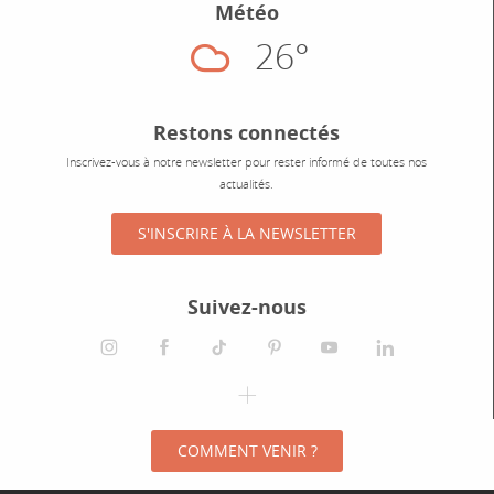
Météo
26°
Nuageux
Restons connectés
Inscrivez-vous à notre newsletter pour rester informé de toutes nos
actualités.
S'INSCRIRE À LA NEWSLETTER
Suivez-nous
instagram
facebook
tiktok
pinterest
youtube
linkedin
spotify
COMMENT VENIR ?