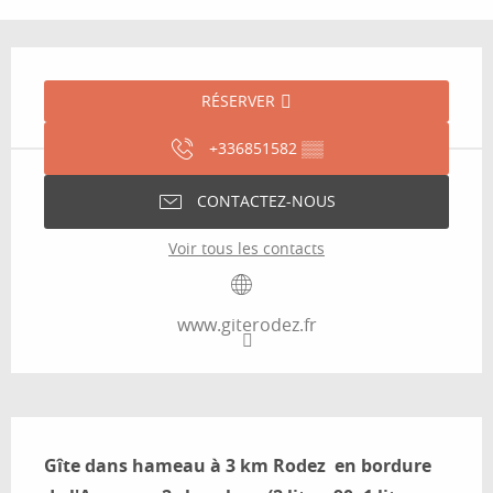
Ouverture et coordonnées
RÉSERVER
+336851582
▒▒
CONTACTEZ-NOUS
Voir tous les contacts
www.giterodez.fr
Description
Gîte dans hameau à 3 km Rodez  en bordure 