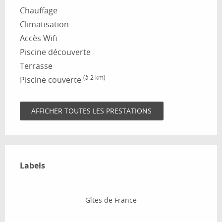
Chauffage
Climatisation
Accès Wifi
Piscine découverte
Terrasse
(à 2 km)
Piscine couverte
AFFICHER TOUTES LES PRESTATIONS
Offres de prestations
Labels
Labels
Gîtes de France