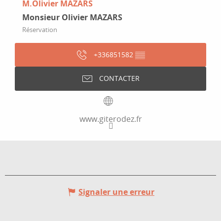
M.Olivier MAZARS
Monsieur Olivier MAZARS
Réservation
+336851582
▒▒
CONTACTER
www.giterodez.fr
Signaler une erreur