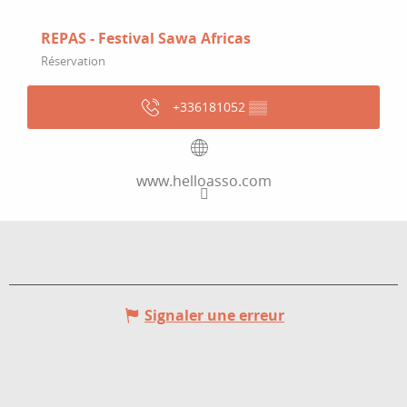
REPAS - Festival Sawa Africas
Réservation
+336181052
▒▒
www.helloasso.com
Signaler une erreur