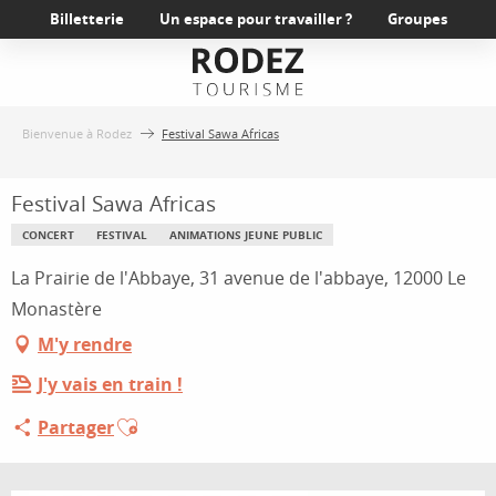
Aller
Billetterie
Un espace pour travailler ?
Groupes
au
contenu
principal
Bienvenue à Rodez
Festival Sawa Africas
Festival Sawa Africas
CONCERT
FESTIVAL
ANIMATIONS JEUNE PUBLIC
La Prairie de l'Abbaye, 31 avenue de l'abbaye, 12000 Le
Monastère
M'y rendre
J'y vais en train !
Ajouter aux favoris
Partager