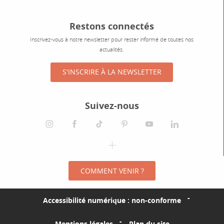
Restons connectés
Inscrivez-vous à notre newsletter pour rester informé de toutes nos
actualités.
S'INSCRIRE À LA NEWSLETTER
Suivez-nous
instagram
facebook
tiktok
pinterest
youtube
linkedin
spotify
COMMENT VENIR ?
Accessibilité numérique : non-conforme
Mentions légales
Plan du site