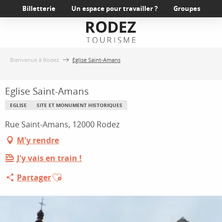
Aller
Billetterie
Un espace pour travailler ?
Groupes
au
contenu
principal
Bienvenue à Rodez
Eglise Saint-Amans
Eglise Saint-Amans
EGLISE
SITE ET MONUMENT HISTORIQUES
Rue Saint-Amans, 12000 Rodez
M'y rendre
J'y vais en train !
Ajouter aux favoris
Partager