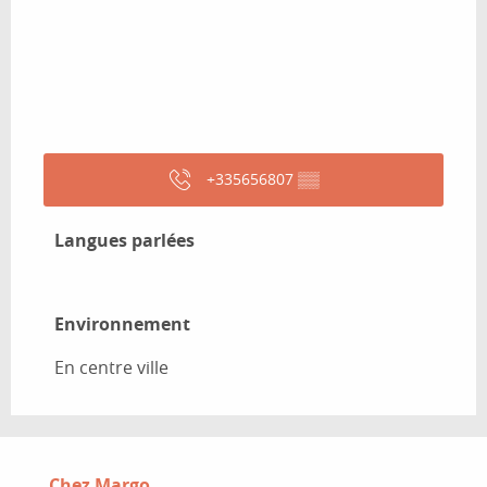
+335656807
▒▒
Langues parlées
Langues parlées
Environnement
Environnement
En centre ville
Chez Margo