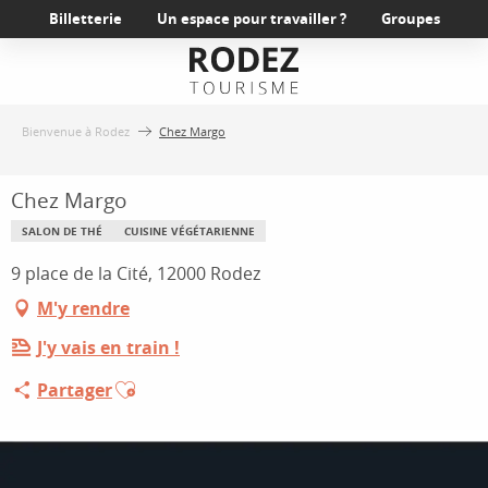
Aller
Billetterie
Un espace pour travailler ?
Groupes
au
contenu
principal
Bienvenue à Rodez
Chez Margo
Chez Margo
SALON DE THÉ
CUISINE VÉGÉTARIENNE
9 place de la Cité, 12000 Rodez
M'y rendre
J'y vais en train !
Ajouter aux favoris
Partager