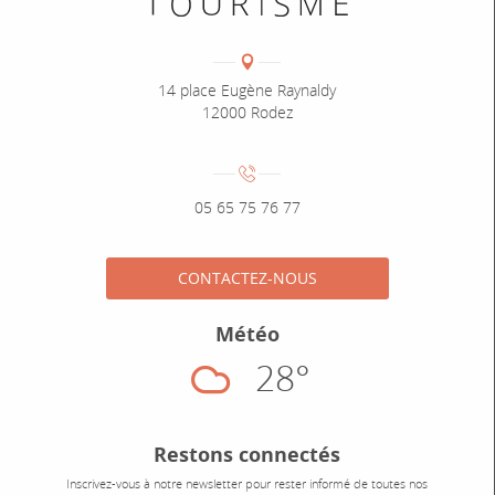
Coordonnées
Adresse :
14 place Eugène Raynaldy
12000 Rodez
Numéro de téléphone :
05 65 75 76 77
CONTACTEZ-NOUS
Météo
28°
Nuageux
Restons connectés
Inscrivez-vous à notre newsletter pour rester informé de toutes nos