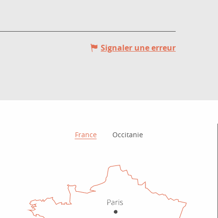
Signaler une erreur
Comment venir ?
France
Occitanie