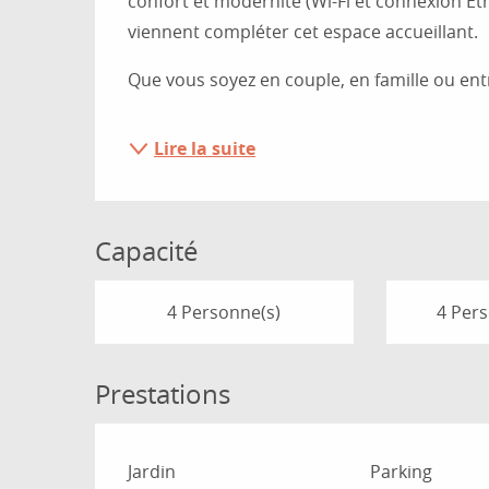
confort et modernité (Wi-Fi et connexion Eth
viennent compléter cet espace accueillant. 
Que vous soyez en couple, en famille ou ent
Lire la suite
Capacité
4 Personne(s)
4 Per
Prestations
Jardin
Parking