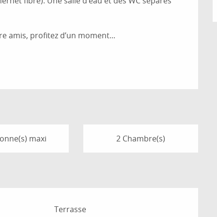
ernet fibre). Une salle d’eau et des WC séparés 
re amis, profitez d’un moment...
sonne(s) maxi
2 Chambre(s)
Terrasse