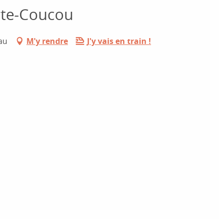
nte-Coucou
au
M'y rendre
J'y vais en train !