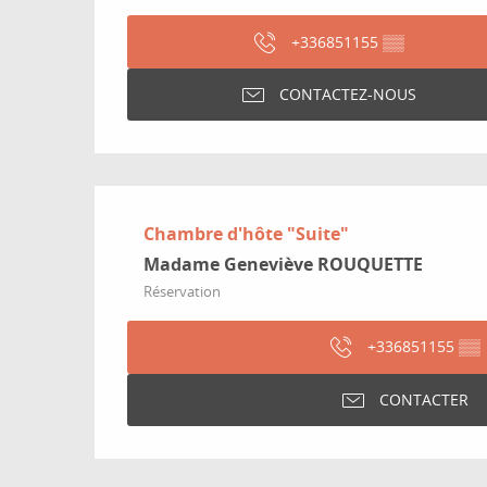
+336851155
▒▒
CONTACTEZ-NOUS
Chambre d'hôte "Suite"
Madame Geneviève ROUQUETTE
Réservation
+336851155
▒▒
CONTACTER