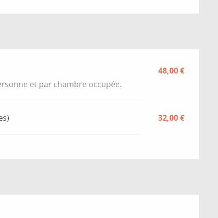
48,00 €
 personne et par chambre occupée.
es)
32,00 €