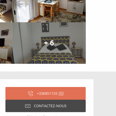
+ 6
Ouverture et coordonné
+336851155
▒▒
CONTACTEZ-NOUS