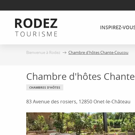
Aller
au
contenu
INSPIREZ-VOU
principal
Bienvenue à Rodez
Chambre d'hôtes Chante-Coucou
Chambre d'hôtes Chant
CHAMBRES D'HÔTES
83 Avenue des rosiers, 12850 Onet-le-Château