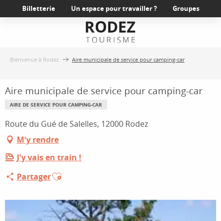
Aller
Billetterie
Un espace pour travailler ?
Groupes
au
contenu
principal
Bienvenue à Rodez
Aire municipale de service pour camping-car
Aire municipale de service pour camping-car
AIRE DE SERVICE POUR CAMPING-CAR
Route du Gué de Salelles, 12000 Rodez
M'y rendre
J'y vais en train !
Ajouter aux favoris
Partager