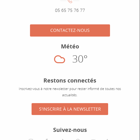
Numéro de téléphone :
05 65 75 76 77
CONTACTEZ-NOUS
Météo
30°
Nuageux
Restons connectés
Inscrivez-vous à notre newsletter pour rester informé de toutes nos
actualités.
S'INSCRIRE À LA NEWSLETTER
Suivez-nous