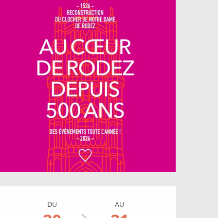
Ouverture et coordonné
DU
AU