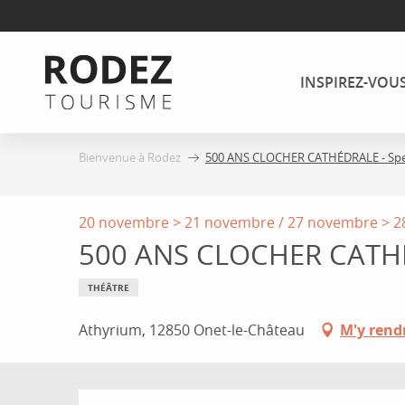
Aller
au
contenu
INSPIREZ-VOU
principal
Bienvenue à Rodez
500 ANS CLOCHER CATHÉDRALE - Spec
20 novembre > 21 novembre / 27 novembre > 
500 ANS CLOCHER CATHÉD
THÉÂTRE
Athyrium, 12850 Onet-le-Château
M'y rend