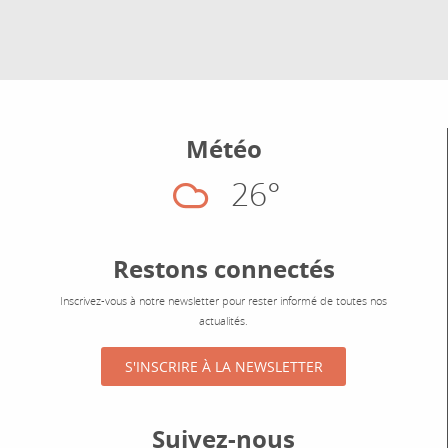
Météo
26°
Nuageux
Restons connectés
Inscrivez-vous à notre newsletter pour rester informé de toutes nos
actualités.
S'INSCRIRE À LA NEWSLETTER
Suivez-nous