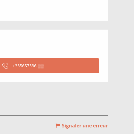
+335657336
▒▒
Signaler une erreur