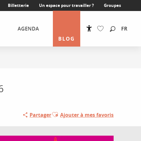
Billetterie
Un espace pour travailler ?
Groupes
FR
AGENDA
Accessibilité
Recherche
BLOG
Voir les favoris
6
Ajouter aux favoris
Partager
Ajouter à mes favoris