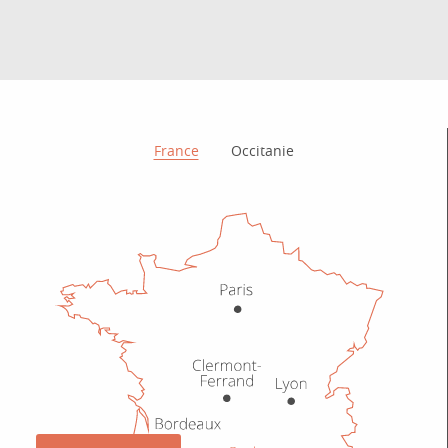
Comment venir ?
France
Occitanie