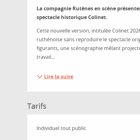
Description
La compagnie Rutènes en scène présenter
spectacle historique Colinet.
Cette nouvelle version, intitulée Colinet 2026,
ruthénoise sans reproduire le spectacle orig
figurants, une scénographie mêlant projecti
travail...
Lire la suite
Tarifs
Tarifs 2026
Individuel tout public