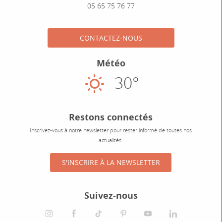
05 65 75 76 77
CONTACTEZ-NOUS
Météo
30°
Ensoleillé
Restons connectés
Inscrivez-vous à notre newsletter pour rester informé de toutes nos
actualités.
S'INSCRIRE À LA NEWSLETTER
Suivez-nous
instagram
facebook
tiktok
pinterest
youtube
linkedin