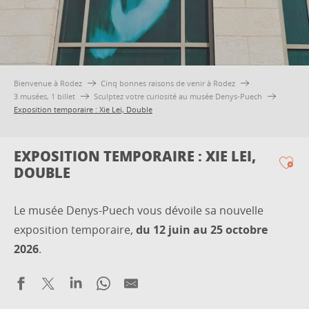
Bienvenue à Rodez
Cinq bonnes raisons de venir à Rodez
3 musées, 1 billet
Sculptez votre curiosité au musée Denys-Puech
Exposition temporaire : Xie Lei, Double
EXPOSITION TEMPORAIRE : XIE LEI,
DOUBLE
Ajo
Le musée Denys-Puech vous dévoile sa nouvelle
exposition temporaire,
du 12 juin au 25 octobre
2026
.