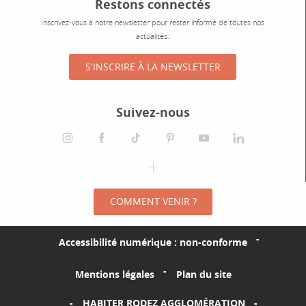
Restons connectés
Inscrivez-vous à notre newsletter pour rester informé de toutes nos
actualités.
S'INSCRIRE À LA NEWSLETTER
Suivez-nous
instagram
facebook
tiktok
pinterest
youtube
linkedin
spotify
COMMENT VENIR ?
Accessibilité numérique : non-conforme
Mentions légales
Plan du site
HABITER RODEZ AGGLOMÉRATION