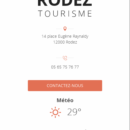
Coordonnées
Adresse :
14 place Eugène Raynaldy
12000 Rodez
Numéro de téléphone :
05 65 75 76 77
CONTACTEZ-NOUS
Météo
29°
Ensoleillé