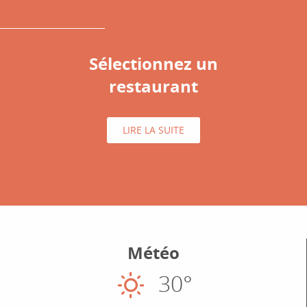
Sélectionnez un
restaurant
LIRE LA SUITE
Météo
30°
Ensoleillé