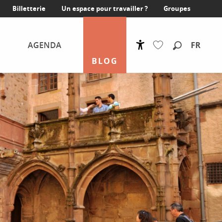
Billetterie
Un espace pour travailler ?
Groupes
FR
AGENDA
Accessibilité
Recherche
BLOG
Voir les favoris