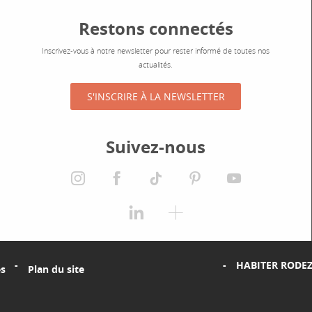
Restons connectés
Inscrivez-vous à notre newsletter pour rester informé de toutes nos
actualités.
S'INSCRIRE À LA NEWSLETTER
Suivez-nous
instagram
facebook
tiktok
pinterest
youtube
linkedin
spotify
HABITER RODE
es
Plan du site