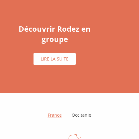
Découvrir Rodez en
groupe
LIRE LA SUITE
Comment venir ?
France
Occitanie