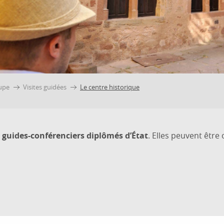
upe
Visites guidées
Le centre historique
s
guides-conférenciers diplômés d’État
. Elles peuvent être
ux favoris