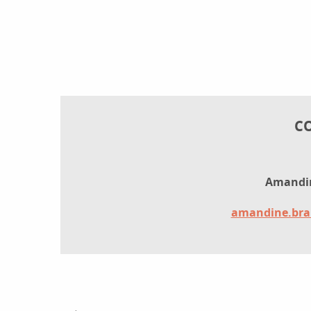
C
Amandi
amandine.bra