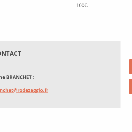
100€.
ONTACT
ne BRANCHET
:
nchet@rodezagglo.fr