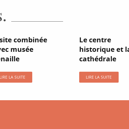
.
isite combinée
Le centre
vec musée
historique et l
naille
cathédrale
LIRE LA SUITE
LIRE LA SUITE