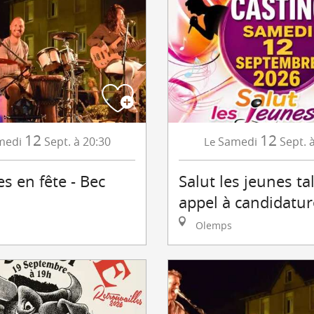
12
12
medi
Sept.
à 20:30
Samedi
Sept.
Le
s en fête - Bec
Salut les jeunes ta
appel à candidatur
Olemps