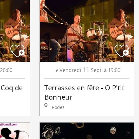
11
 20:00
Vendredi
Sept.
à 19:00
Le
- Coq de
Terrasses en fête - O P'tit
Bonheur
Rodez