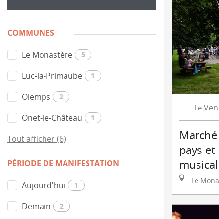
COMMUNES
Le Monastère
5
Luc-la-Primaube
1
Olemps
2
Ven
Le
Onet-le-Château
1
Marché 
Tout afficher (6)
pays et
musical
PÉRIODE DE MANIFESTATION
Le Mona
Aujourd'hui
1
Demain
2