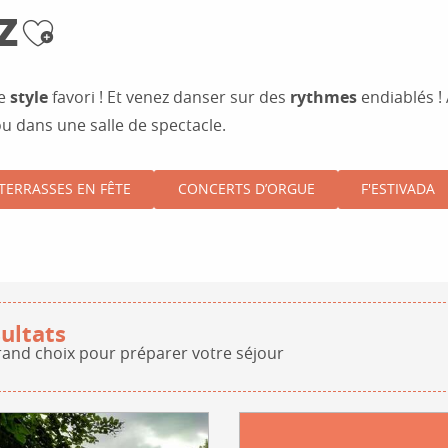
Z
Ajouter aux favo
re
style
favori ! Et venez danser sur des
rythmes
endiablés !
ou dans une salle de spectacle.
TERRASSES EN FÊTE
CONCERTS D’ORGUE
F'ESTIVADA
ultats
rand choix pour préparer votre séjour