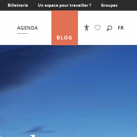
Billetterie
Un espace pour travailler ?
Groupes
FR
AGENDA
Accessibilité
Recherche
BLOG
Voir les favoris