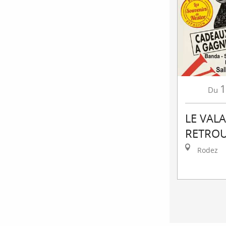
1
Du
LE VAL
RETROU
Rodez