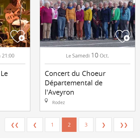
10
à 21:00
Samedi
Oct.
Le
 Le
Concert du Choeur
Départemental de
l'Aveyron
Rodez
❮❮
❮
1
2
3
❯
❯❯