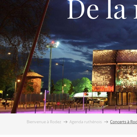
De la
Bienvenue à Rodez
Agenda ruthénois
Concerts à Ro