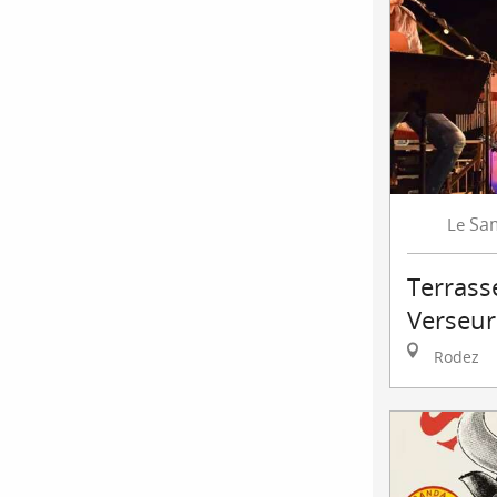
Sa
Le
Terrasse
Verseur
Rodez