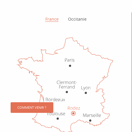
Comment venir ?
France
Occitanie
COMMENT VENIR ?