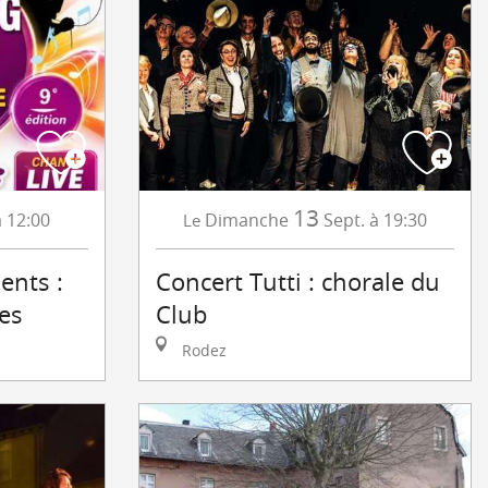
13
Dimanche
Sept.
à 19:30
à 12:00
Le
Concert Tutti : chorale du
lents :
Club
es
Rodez