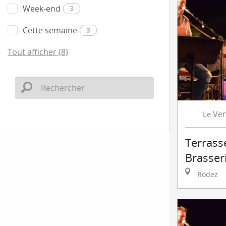
Week-end
3
Cette semaine
3
Tout afficher (8)
Ven
Le
Terrasse
Brasser
Rodez