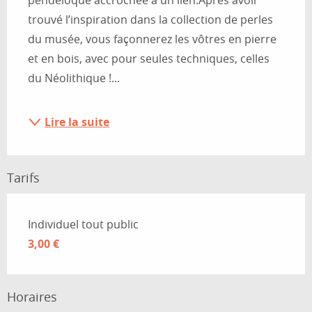
pendeloque accrochée à un lien.
Après avoir 
trouvé l’inspiration dans la collection de perles 
du musée, vous façonnerez les vôtres en pierre 
et en bois, avec pour seules techniques, celles 
du Néolithique !...
Lire la suite
Tarifs
Tarifs 2026
Individuel tout public
3,00 €
Horaires