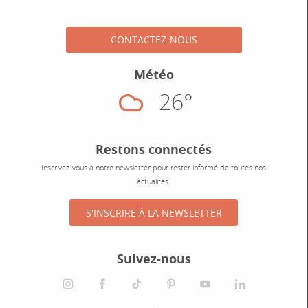
CONTACTEZ-NOUS
Météo
26°
Nuageux
Restons connectés
Inscrivez-vous à notre newsletter pour rester informé de toutes nos
actualités.
S'INSCRIRE À LA NEWSLETTER
Suivez-nous
instagram
facebook
tiktok
pinterest
youtube
linkedin