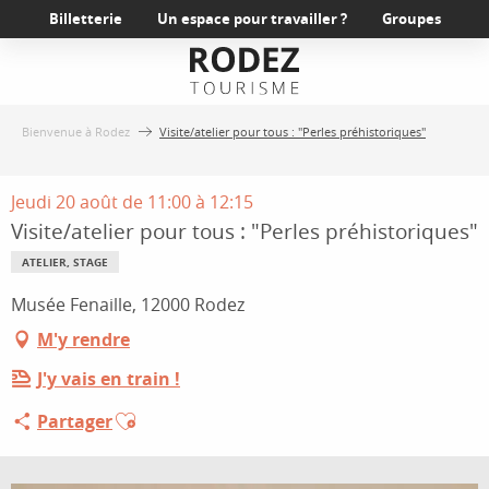
Aller
Billetterie
Un espace pour travailler ?
Groupes
au
contenu
principal
Bienvenue à Rodez
Visite/atelier pour tous : "Perles préhistoriques"
Jeudi 20 août de 11:00 à 12:15
Visite/atelier pour tous : "Perles préhistoriques"
ATELIER, STAGE
Musée Fenaille, 12000 Rodez
M'y rendre
J'y vais en train !
Ajouter aux favoris
Partager