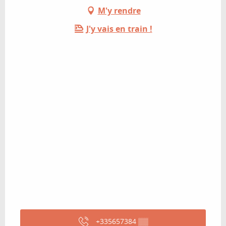
M'y rendre
J'y vais en train !
+335657384
▒▒