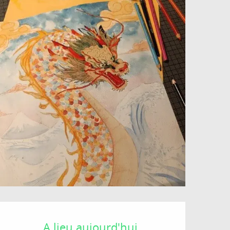
Ouverture et coordonné
A lieu aujourd'hui