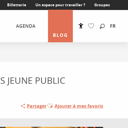
Billetterie
Un espace pour travailler ?
Groupes
FR
AGENDA
Accessibilité
Recherche
BLOG
Voir les favoris
S JEUNE PUBLIC
Ajouter aux favoris
Partager
Ajouter à mes favoris