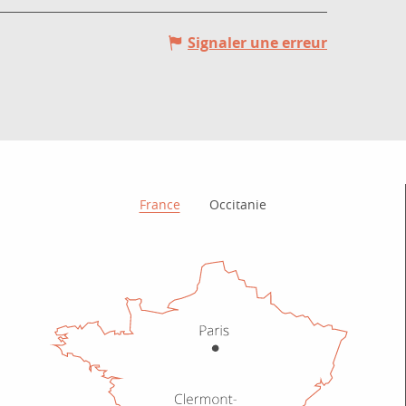
Signaler une erreur
Comment venir ?
France
Occitanie