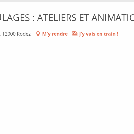
LAGES : ATELIERS ET ANIMATI
, 12000 Rodez
M'y rendre
J'y vais en train !