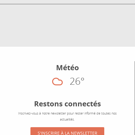
Météo
26°
Nuageux
Restons connectés
Inscrivez-vous à notre newsletter pour rester informé de toutes nos
actualités.
S'INSCRIRE À LA NEWSLETTER