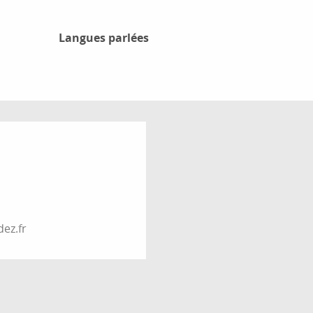
Langues parlées
Langues parlées
ez.fr