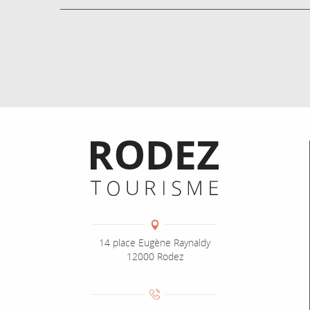
Informations pratiques
Coordonnées
Adresse :
14 place Eugène Raynaldy
12000 Rodez
Numéro de téléphone :