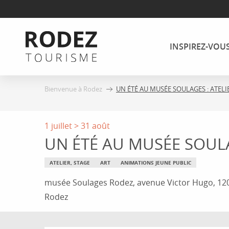
Aller
au
contenu
INSPIREZ-VOU
principal
Bienvenue à Rodez
UN ÉTÉ AU MUSÉE SOULAGES : ATELI
1 juillet > 31 août
UN ÉTÉ AU MUSÉE SOULA
ATELIER, STAGE
ART
ANIMATIONS JEUNE PUBLIC
musée Soulages Rodez, avenue Victor Hugo, 12
Rodez