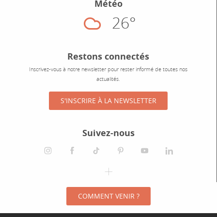
Météo
26°
Nuageux
Restons connectés
Inscrivez-vous à notre newsletter pour rester informé de toutes nos
actualités.
S'INSCRIRE À LA NEWSLETTER
Suivez-nous
instagram
facebook
tiktok
pinterest
youtube
linkedin
spotify
COMMENT VENIR ?