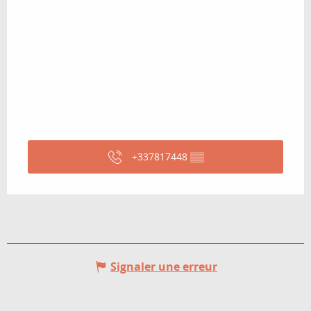
+337817448
▒▒
Signaler une erreur