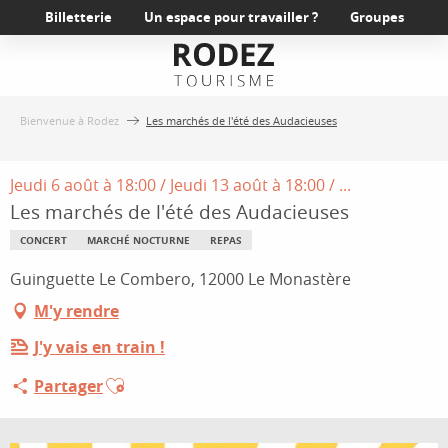
Aller
Billetterie
Un espace pour travailler ?
Groupes
au
contenu
principal
Bienvenue à Rodez
Les marchés de l'été des Audacieuses
Jeudi 6 août à 18:00 / Jeudi 13 août à 18:00 / ...
Les marchés de l'été des Audacieuses
CONCERT
MARCHÉ NOCTURNE
REPAS
Guinguette Le Combero, 12000 Le Monastère
M'y rendre
J'y vais en train !
Ajouter aux favoris
Partager