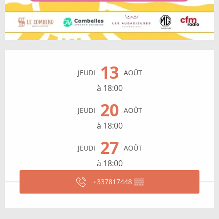
Ouverture et coordonnées
13
JEUDI
AOÛT
à 18:00
20
JEUDI
AOÛT
à 18:00
27
JEUDI
AOÛT
à 18:00
+337817448
▒▒