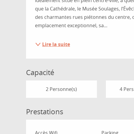
Idéalement situé en plein centre-ville, à que
que la Cathédrale, le Musée Soulages, l’Évêc
des charmantes rues piétonnes du centre, c
emplacement exceptionnel, sa...
Lire la suite
Capacité
2 Personne(s)
4 Per
Prestations
Accès Wifi
Parking