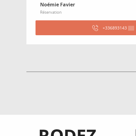
Noémie Favier
Réservation
+336893143
▒▒