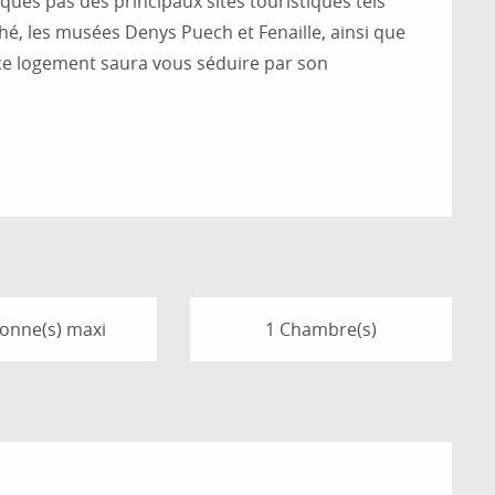
lques pas des principaux sites touristiques tels 
hé, les musées Denys Puech et Fenaille, ainsi que 
e logement saura vous séduire par son 
sonne(s) maxi
1 Chambre(s)