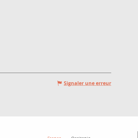
Signaler une erreur
Comment venir ?