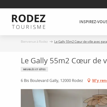
Aller
au
contenu
INSPIREZ-VOU
principal
Bienvenue à Rodez
Le Gally 55m2 Cœur de ville avec gara
Le Gally 55m2 Cœur de vi
MEUBLÉS ET GÎTES
6 Bis Boulevard Gally, 12000 Rodez
M'y ren