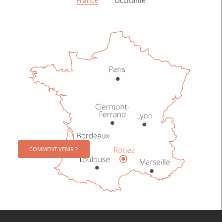
France
Occitanie
COMMENT VENIR ?