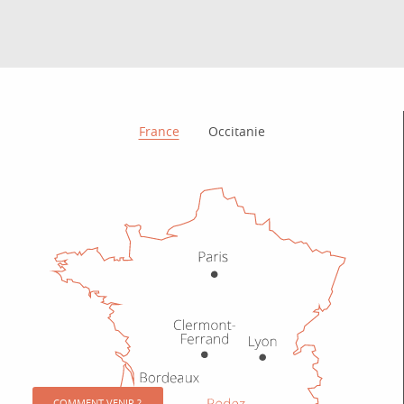
Comment venir ?
France
Occitanie
COMMENT VENIR ?