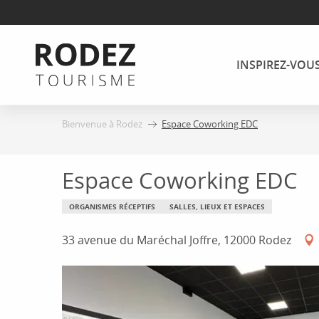
Aller
au
contenu
INSPIREZ-VOU
principal
Bienvenue à Rodez
Espace Coworking EDC
Espace Coworking EDC
ORGANISMES RÉCEPTIFS
SALLES, LIEUX ET ESPACES
33 avenue du Maréchal Joffre, 12000 Rodez