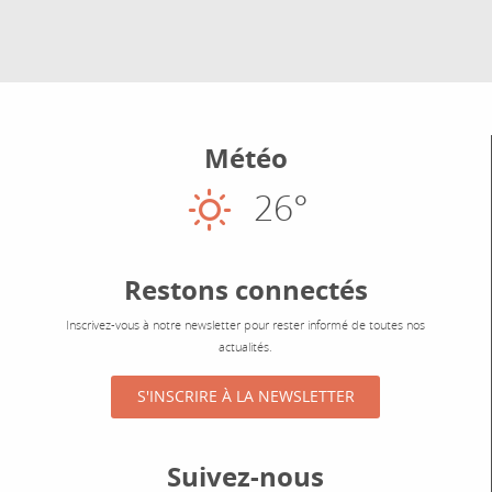
Météo
26°
Ensoleillé
Restons connectés
Inscrivez-vous à notre newsletter pour rester informé de toutes nos
actualités.
S'INSCRIRE À LA NEWSLETTER
Suivez-nous