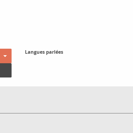
Langues parlées
Langues parlées