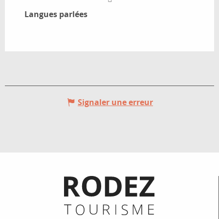
Langues parlées
Langues parlées
Signaler une erreur
Informations pratiques