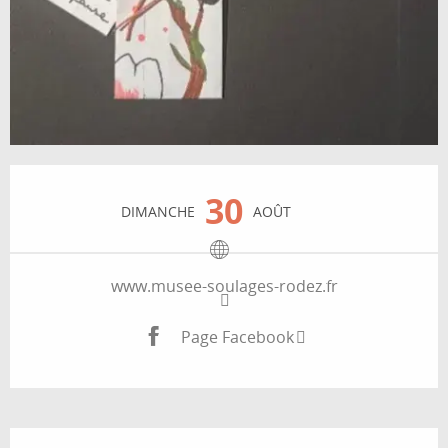
Ouverture et coordonnées
30
DIMANCHE
AOÛT
www.musee-soulages-rodez.fr
Page Facebook
Description