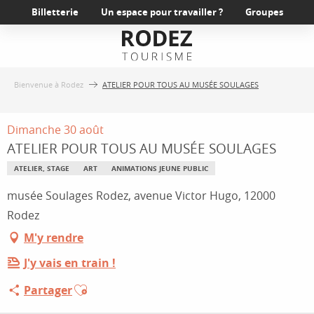
Aller
Billetterie
Un espace pour travailler ?
Groupes
au
contenu
principal
Bienvenue à Rodez
ATELIER POUR TOUS AU MUSÉE SOULAGES
Dimanche 30 août
ATELIER POUR TOUS AU MUSÉE SOULAGES
ATELIER, STAGE
ART
ANIMATIONS JEUNE PUBLIC
musée Soulages Rodez, avenue Victor Hugo, 12000
Rodez
M'y rendre
J'y vais en train !
Ajouter aux favoris
Partager