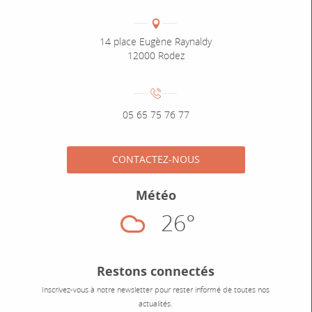
Coordonnées
Adresse :
14 place Eugène Raynaldy
12000 Rodez
Numéro de téléphone :
05 65 75 76 77
CONTACTEZ-NOUS
Météo
26°
Nuageux
Restons connectés
Inscrivez-vous à notre newsletter pour rester informé de toutes nos
actualités.