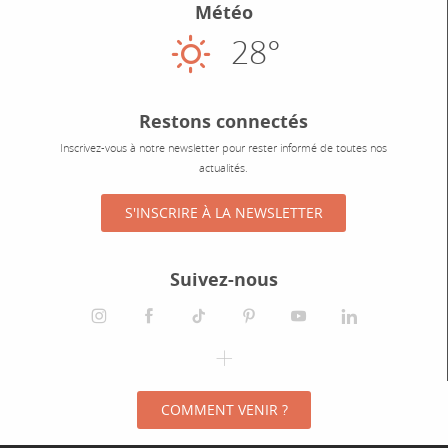
Météo
28°
Ensoleillé
Restons connectés
Inscrivez-vous à notre newsletter pour rester informé de toutes nos
actualités.
S'INSCRIRE À LA NEWSLETTER
Suivez-nous
instagram
facebook
tiktok
pinterest
youtube
linkedin
spotify
COMMENT VENIR ?