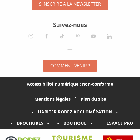
S'INSCRIRE À LA NEWSLETTER
Suivez-nous
instagram
facebook
tiktok
pinterest
youtube
linkedin
spotify
COMMENT VENIR ?
Accessibilité numérique : non-conforme
Mentions légales
Plan du site
HABITER RODEZ AGGLOMÉRATION
BROCHURES
BOUTIQUE
ESPACE PRO
Visiter le site Rodez Agglomération
Visiter le site Tourisme Aveyron
Visiter le sit