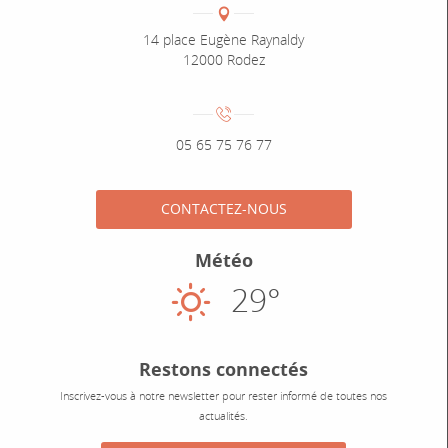
Coordonnées
Adresse :
14 place Eugène Raynaldy
12000 Rodez
Numéro de téléphone :
05 65 75 76 77
CONTACTEZ-NOUS
Météo
29°
Ensoleillé
Restons connectés
Inscrivez-vous à notre newsletter pour rester informé de toutes nos
actualités.